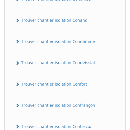
Trouver chantier isolation Conand
Trouver chantier isolation Condamine
Trouver chantier isolation Condeissiat
BatiWebPro
B
Assistant en ligne
Trouver chantier isolation Confort
B
Trouver chantier isolation Confrançon
Trouver chantier isolation Contrevoz
BatiWebPro