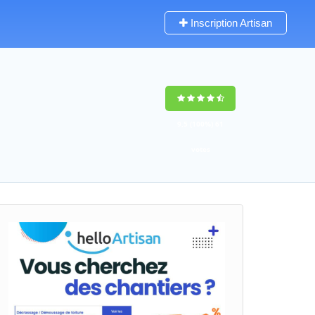
Inscription Artisan
9,5
(100%)
61
votes