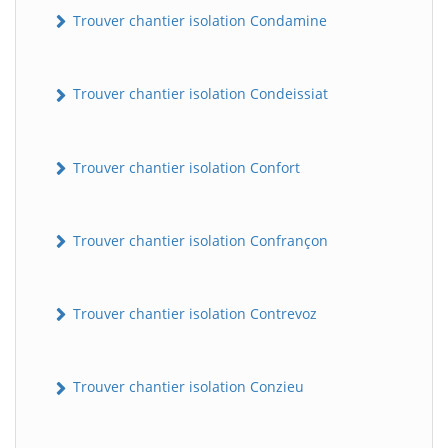
Trouver chantier isolation Condamine
Trouver chantier isolation Condeissiat
Trouver chantier isolation Confort
Trouver chantier isolation Confrançon
BatiWebPro
B
Assistant en ligne
Trouver chantier isolation Contrevoz
B
Trouver chantier isolation Conzieu
BatiWebPro