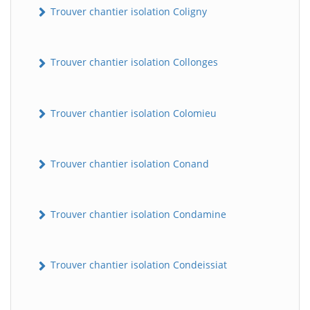
Trouver chantier isolation Coligny
Trouver chantier isolation Collonges
Trouver chantier isolation Colomieu
Trouver chantier isolation Conand
BatiWebPro
B
Assistant en ligne
Trouver chantier isolation Condamine
B
Trouver chantier isolation Condeissiat
BatiWebPro