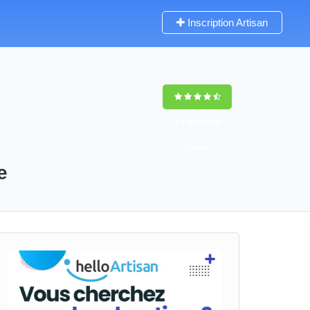
Inscription Artisan
9,5
(100%)
74
votes
e