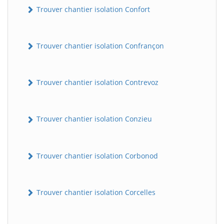
Trouver chantier isolation Confort
Trouver chantier isolation Confrançon
Trouver chantier isolation Contrevoz
Trouver chantier isolation Conzieu
BatiWebPro
B
Assistant en ligne
Trouver chantier isolation Corbonod
B
Trouver chantier isolation Corcelles
BatiWebPro