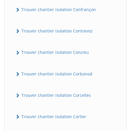
Trouver chantier isolation Confrançon
Trouver chantier isolation Contrevoz
Trouver chantier isolation Conzieu
BatiWebPro
B
Trouver chantier isolation Corbonod
Assistant en ligne
B
Trouver chantier isolation Corcelles
Trouver chantier isolation Corlier
BatiWebPro