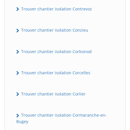
Trouver chantier isolation Contrevoz
Trouver chantier isolation Conzieu
Trouver chantier isolation Corbonod
BatiWebPro
B
Trouver chantier isolation Corcelles
Assistant en ligne
B
Trouver chantier isolation Corlier
Trouver chantier isolation Cormaranche-en-
Bugey
BatiWebPro