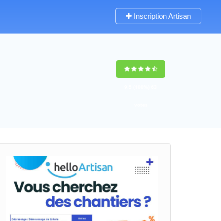
Inscription Artisan
9,5
(100%)
63
votes