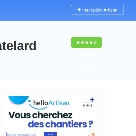
Inscription Artisan
telard
9,5
(100%)
73
votes