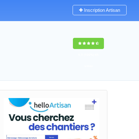
Inscription Artisan
9,5
(100%)
65
votes