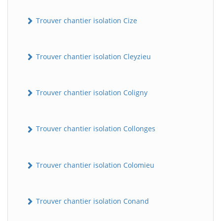
Trouver chantier isolation Cize
Trouver chantier isolation Cleyzieu
Trouver chantier isolation Coligny
BatiWebPro
B
Assistant en ligne
Trouver chantier isolation Collonges
B
Trouver chantier isolation Colomieu
Trouver chantier isolation Conand
BatiWebPro