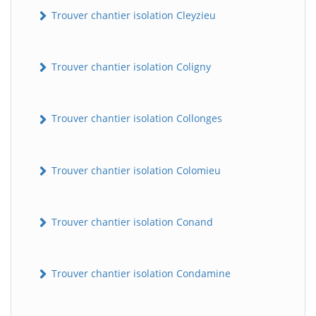
Trouver chantier isolation Cleyzieu
Trouver chantier isolation Coligny
Trouver chantier isolation Collonges
BatiWebPro
Trouver chantier isolation Colomieu
B
Assistant en ligne
Trouver chantier isolation Conand
B
Trouver chantier isolation Condamine
BatiWebPro