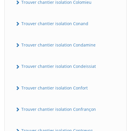
Trouver chantier isolation Colomieu
Trouver chantier isolation Conand
Trouver chantier isolation Condamine
Trouver chantier isolation Condeissiat
BatiWebPro
B
Assistant en ligne
Trouver chantier isolation Confort
B
Trouver chantier isolation Confrançon
BatiWebPro
Trouver chantier isolation Contrevoz