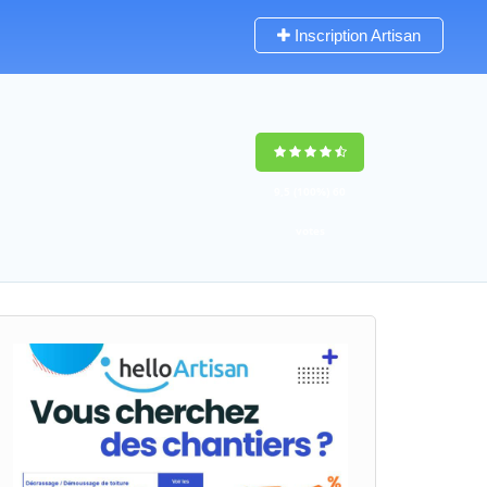
Inscription Artisan
9,5
(100%)
60
votes