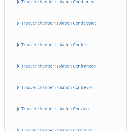
Trouver chantier isolation Condamine
Trouver chantier isolation Condeissiat
Trouver chantier isolation Confort
Trouver chantier isolation Confrançon
BatiWebPro
B
Assistant en ligne
Trouver chantier isolation Contrevoz
B
Trouver chantier isolation Conzieu
BatiWebPro
Trouver chantier isolation Corbonod