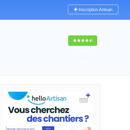
Inscription Artisan
9,5
(100%)
60
votes