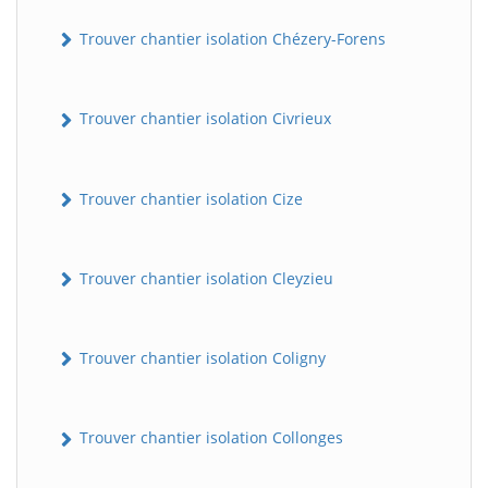
Trouver chantier isolation Chézery-Forens
Trouver chantier isolation Civrieux
Trouver chantier isolation Cize
BatiWebPro
B
Trouver chantier isolation Cleyzieu
Assistant en ligne
B
Trouver chantier isolation Coligny
Trouver chantier isolation Collonges
BatiWebPro