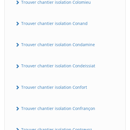
Trouver chantier isolation Colomieu
Trouver chantier isolation Conand
Trouver chantier isolation Condamine
Trouver chantier isolation Condeissiat
BatiWebPro
B
Assistant en ligne
Trouver chantier isolation Confort
B
Trouver chantier isolation Confrançon
BatiWebPro
Trouver chantier isolation Contrevoz