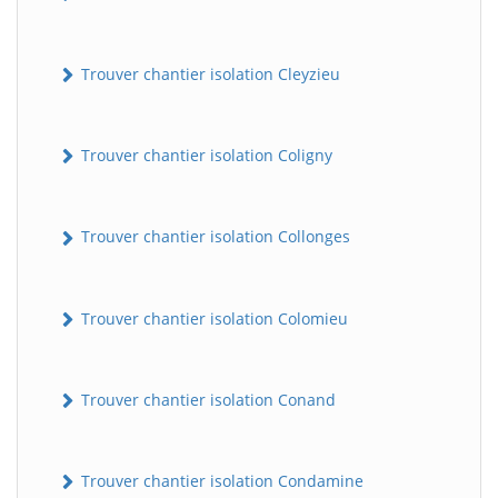
Trouver chantier isolation Cleyzieu
Trouver chantier isolation Coligny
Trouver chantier isolation Collonges
BatiWebPro
B
Assistant en ligne
Trouver chantier isolation Colomieu
B
Trouver chantier isolation Conand
Trouver chantier isolation Condamine
BatiWebPro