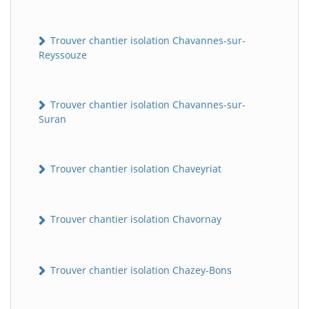
Trouver chantier isolation Chavannes-sur-
Reyssouze
Trouver chantier isolation Chavannes-sur-
Suran
BatiWebPro
Trouver chantier isolation Chaveyriat
B
Assistant en ligne
Trouver chantier isolation Chavornay
B
Trouver chantier isolation Chazey-Bons
BatiWebPro