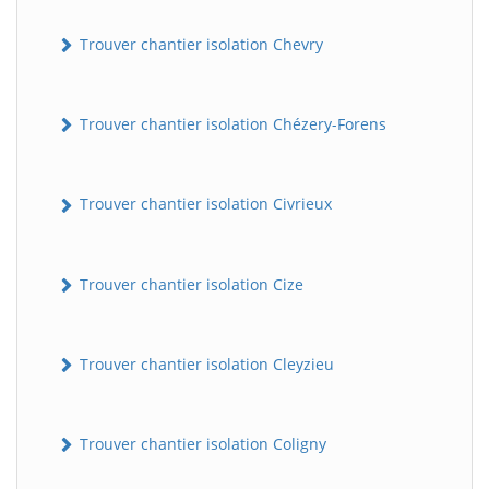
Trouver chantier isolation Chevry
Trouver chantier isolation Chézery-Forens
Trouver chantier isolation Civrieux
BatiWebPro
B
Assistant en ligne
Trouver chantier isolation Cize
B
Trouver chantier isolation Cleyzieu
Trouver chantier isolation Coligny
BatiWebPro