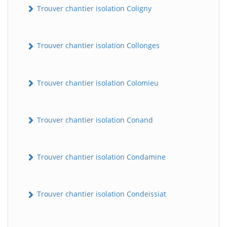
Trouver chantier isolation Coligny
Trouver chantier isolation Collonges
Trouver chantier isolation Colomieu
Trouver chantier isolation Conand
BatiWebPro
B
Assistant en ligne
Trouver chantier isolation Condamine
B
Trouver chantier isolation Condeissiat
BatiWebPro