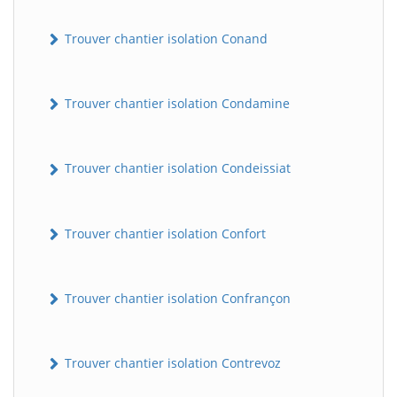
Trouver chantier isolation Conand
Trouver chantier isolation Condamine
Trouver chantier isolation Condeissiat
BatiWebPro
B
Assistant en ligne
Trouver chantier isolation Confort
B
Trouver chantier isolation Confrançon
Trouver chantier isolation Contrevoz
BatiWebPro