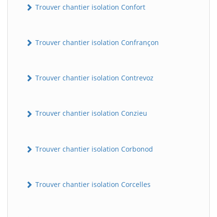
Trouver chantier isolation Confort
Trouver chantier isolation Confrançon
Trouver chantier isolation Contrevoz
Trouver chantier isolation Conzieu
BatiWebPro
B
Assistant en ligne
Trouver chantier isolation Corbonod
B
Trouver chantier isolation Corcelles
BatiWebPro