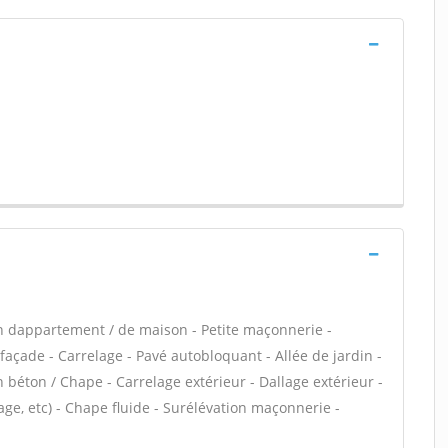
n dappartement / de maison - Petite maçonnerie -
açade - Carrelage - Pavé autobloquant - Allée de jardin -
n béton / Chape - Carrelage extérieur - Dallage extérieur -
ge, etc) - Chape fluide - Surélévation maçonnerie -