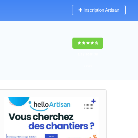
Inscription Artisan
9,5
(100%)
58
votes