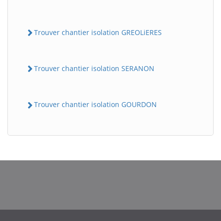
Trouver chantier isolation GREOLiERES
Trouver chantier isolation SERANON
Trouver chantier isolation GOURDON
BatiWebPro
B
Assistant en ligne
B
BatiWebPro