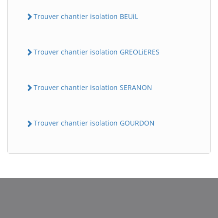
Trouver chantier isolation BEUiL
Trouver chantier isolation GREOLiERES
Trouver chantier isolation SERANON
BatiWebPro
B
Trouver chantier isolation GOURDON
Assistant en ligne
B
BatiWebPro