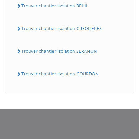
Trouver chantier isolation BEUiL
Trouver chantier isolation GREOLiERES
Trouver chantier isolation SERANON
Trouver chantier isolation GOURDON
BatiWebPro
B
Assistant en ligne
B
BatiWebPro