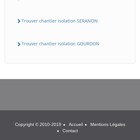
Trouver chantier isolation SERANON
Trouver chantier isolation GOURDON
BatiWebPro
B
Assistant en ligne
B
Copyright © 2010-2019
Accueil
Mentions Légales
Contact