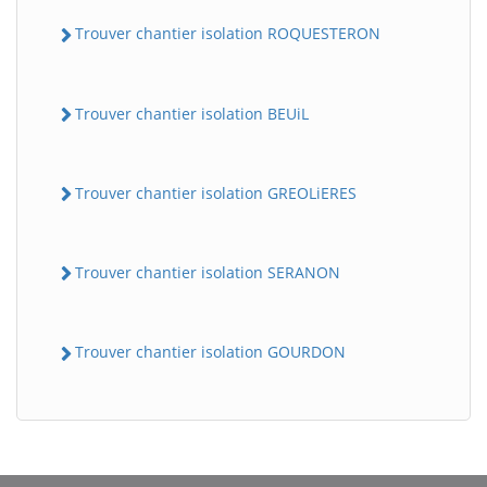
Trouver chantier isolation ROQUESTERON
Trouver chantier isolation BEUiL
Trouver chantier isolation GREOLiERES
BatiWebPro
B
Trouver chantier isolation SERANON
Assistant en ligne
B
Trouver chantier isolation GOURDON
BatiWebPro