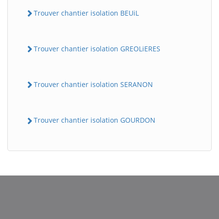
Trouver chantier isolation BEUiL
Trouver chantier isolation GREOLiERES
Trouver chantier isolation SERANON
BatiWebPro
Trouver chantier isolation GOURDON
B
Assistant en ligne
B
BatiWebPro