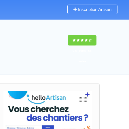
Inscription Artisan
9,5
(100%)
56
votes