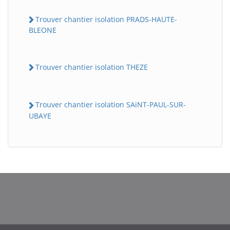
Trouver chantier isolation PRADS-HAUTE-
BLEONE
Trouver chantier isolation THEZE
Trouver chantier isolation SAiNT-PAUL-SUR-
UBAYE
BatiWebPro
B
Assistant en ligne
B