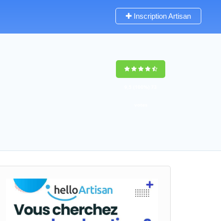
Inscription Artisan
9,5
(100%)
73
votes