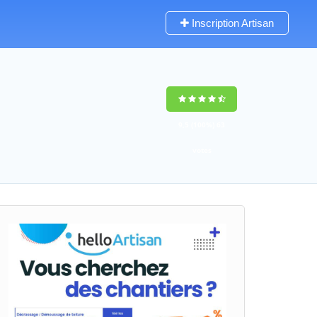
Inscription Artisan
9,5
(100%)
63
votes