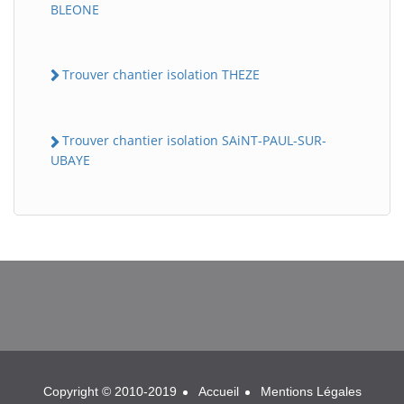
BLEONE
Trouver chantier isolation THEZE
Trouver chantier isolation SAiNT-PAUL-SUR-
UBAYE
BatiWebPro
B
Assistant en ligne
B
Copyright © 2010-2019
Accueil
Mentions Légales