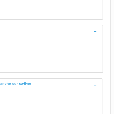
efranche-sur-sa�ne