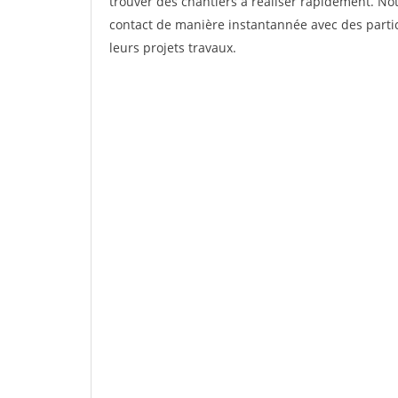
trouver des chantiers à réaliser rapidement. Not
contact de manière instantannée avec des partic
leurs projets travaux.