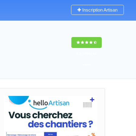
Inscription Artisan
9,5
(100%)
64
votes