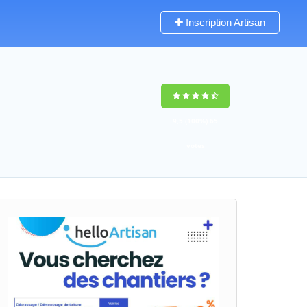
Inscription Artisan
9,5
(100%)
65
votes