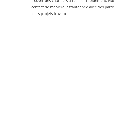
trouver des chantiers à réaliser rapidement. Not
contact de manière instantannée avec des partic
leurs projets travaux.