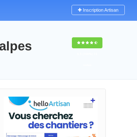
Inscription Artisan
-alpes
9,5
(100%)
73
votes