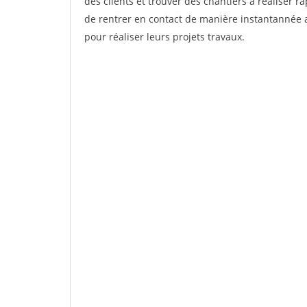
des clients et trouver des chantiers à réaliser 
de rentrer en contact de manière instantannée a
pour réaliser leurs projets travaux.