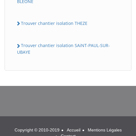
BLEONE
Trouver chantier isolation THEZE
Trouver chantier isolation SAiNT-PAUL-SUR-
UBAYE
BatiWebPro
B
Assistant en ligne
B
Copyright © 2010-2019
Accueil
Mentions Légales
BatiWebPro
Contact