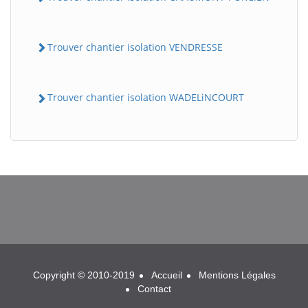
Trouver chantier isolation VENDRESSE
Trouver chantier isolation WADELiNCOURT
BatiWebPro
B
Assistant en ligne
B
Copyright © 2010-2019
Accueil
Mentions Légales
Contact