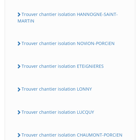
Trouver chantier isolation HANNOGNE-SAiNT-
MARTiN
Trouver chantier isolation NOViON-PORCiEN
Trouver chantier isolation ETEiGNiERES
BatiWebPro
B
Assistant en ligne
Trouver chantier isolation LONNY
B
Trouver chantier isolation LUCQUY
Trouver chantier isolation CHAUMONT-PORCiEN
BatiWebPro