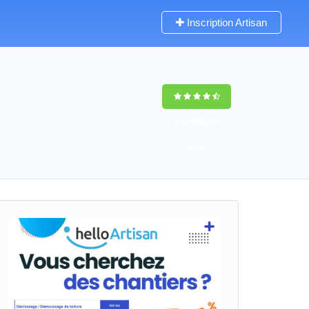
Inscription Artisan
9,5
(100%)
59
votes