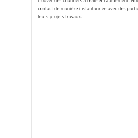
trouver des chantiers à réaliser rapidement. Not
contact de manière instantannée avec des partic
leurs projets travaux.