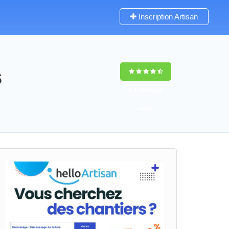
Inscription Artisan
s
9,5
(100%)
67
votes