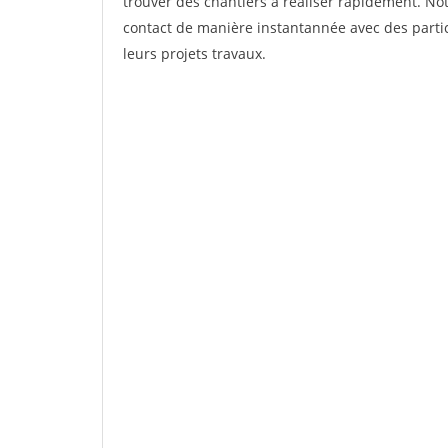
trouver des chantiers à réaliser rapidement. Not
contact de manière instantannée avec des partic
leurs projets travaux.