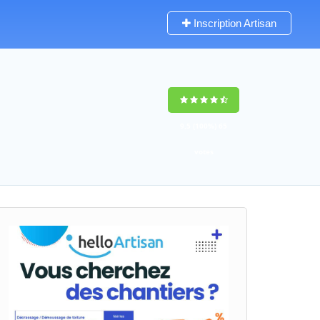
Inscription Artisan
9,5
(100%)
65
votes