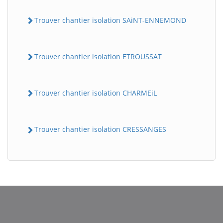
Trouver chantier isolation SAiNT-ENNEMOND
Trouver chantier isolation ETROUSSAT
Trouver chantier isolation CHARMEiL
BatiWebPro
B
Assistant en ligne
Trouver chantier isolation CRESSANGES
B
BatiWebPro