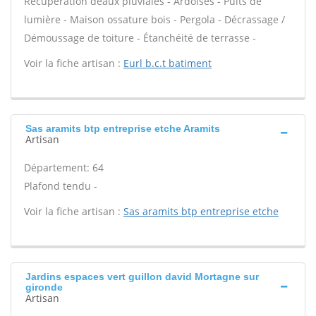
Récupération deaux pluviales - Ardoises - Puits de
lumière - Maison ossature bois - Pergola - Décrassage /
Démoussage de toiture - Étanchéité de terrasse -
Voir la fiche artisan :
Eurl b.c.t batiment
Sas aramits btp entreprise etche Aramits
Artisan
Département: 64
Plafond tendu -
Voir la fiche artisan :
Sas aramits btp entreprise etche
Jardins espaces vert guillon david Mortagne sur
gironde
Artisan