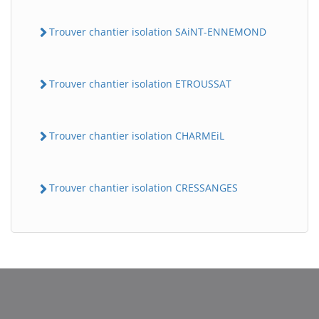
Trouver chantier isolation SAiNT-ENNEMOND
Trouver chantier isolation ETROUSSAT
Trouver chantier isolation CHARMEiL
BatiWebPro
B
Assistant en ligne
Trouver chantier isolation CRESSANGES
B
BatiWebPro