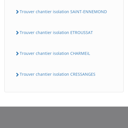
Trouver chantier isolation SAiNT-ENNEMOND
Trouver chantier isolation ETROUSSAT
Trouver chantier isolation CHARMEiL
BatiWebPro
B
Assistant en ligne
Trouver chantier isolation CRESSANGES
B
BatiWebPro