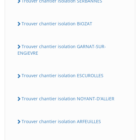
Trouver chantier isolation SERBANNES
Trouver chantier isolation BiOZAT
Trouver chantier isolation GARNAT-SUR-
ENGiEVRE
BatiWebPro
Trouver chantier isolation ESCUROLLES
B
Assistant en ligne
Trouver chantier isolation NOYANT-D'ALLiER
B
Trouver chantier isolation ARFEUiLLES
BatiWebPro